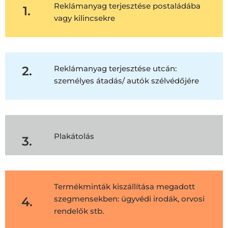
Reklámanyag terjesztése postaládába
1.
vagy kilincsekre
2.
Reklámanyag terjesztése utcán:
személyes átadás/ autók szélvédőjére
Plakátolás
3.
Termékminták kiszállítása megadott
szegmensekben: ügyvédi irodák, orvosi
4.
rendelők stb.