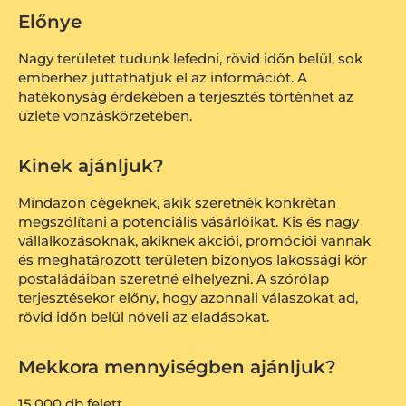
Előnye
Nagy területet tudunk lefedni, rövid időn belül, sok
emberhez juttathatjuk el az információt. A
hatékonyság érdekében a terjesztés történhet az
üzlete vonzáskörzetében.
Kinek ajánljuk?
Mindazon cégeknek, akik szeretnék konkrétan
megszólítani a potenciális vásárlóikat. Kis és nagy
vállalkozásoknak, akiknek akciói, promóciói vannak
és meghatározott területen bizonyos lakossági kör
postaládáiban szeretné elhelyezni. A szórólap
terjesztésekor előny, hogy azonnali válaszokat ad,
rövid időn belül növeli az eladásokat.
Mekkora mennyiségben ajánljuk?
15.000 db felett.