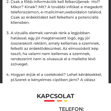
Csak a főbb információk kell felkerüljenek- Hol?
Mikor? Kinek? Mit? A további infókat a megadott
telefonszámon, e-mailcímen,weboldalon találod.
Csak az érdeklődést kell felkelteni a potenciális
kliensben.
A vizuális elemek vannak ránk a legjobban
hatással, egy jól megtervezett logó, egy jól
összerakott reklám, amely kellemes a szemnek,
felkelti az érdeklődésünket. Az elmosódott kép
taszít, ha valami nem kellemes a szemnek,
rendszerint nem is olvassuk el a mellette lévő
szöveget.
Hogyan érjük el a cselekvést? Lehet kérdésekkel,
pl.Szeret-e kényelmes cipőben járni? A válasz
pozitív lesz: Igen. Vagy valamilyen problémára
nyújtunk megoldást, pl. Elavultak a házában az
KAPCSOLAT
elektomos kapcsolók? Mi megoldjuk! Forduljon
hozzánk!
TELEFON: