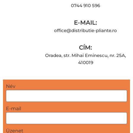
0744 910 596
E-MAIL:
office@distributie-pliante.ro
CÍM:
Oradea, str. Mihai Eminescu, nr. 25A,
410019
Név
E-mail
Üzenet