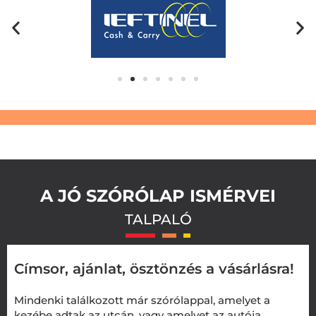
A JÓ SZÓRÓLAP ISMÉRVEI
TALPALÓ
Címsor, ajánlat, ösztönzés a vásárlásra!
Mindenki találkozott már szórólappal, amelyet a
kezébe adtak az utcán, vagy amelyet az autója