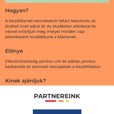
Hogyan?
A kiszállítandó termékekről leltárt készítünk, és
átvételi ívvel adjuk át. Az átadáskor aláírással és
névvel erősítjük meg, melyet minden nap
jelentésként továbbítunk a kliensnek.
Előnye
Ellenőrízhetőség, pontos cím és aláírás, pontos
kézbesítés és azonnali visszajelzés a kiszállításkor.
Kinek ajánljuk?
Elsősorban azoknak, akik termékmintájukat
PARTNEREINK
szeretnék eljuttatni egy adott rétegnek (pl. ügyvédi
irodák, orvosi rendelők stb.)